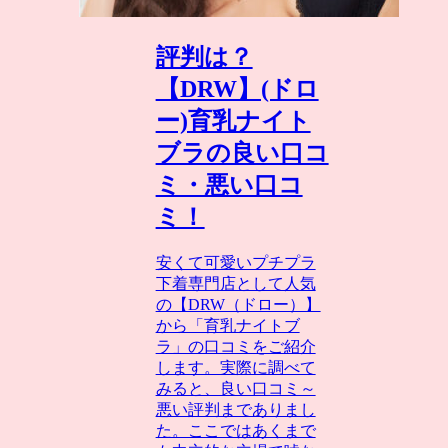
評判は？
【DRW】(ドロ
ー)育乳ナイト
ブラの良い口コ
ミ・悪い口コ
ミ！
安くて可愛いプチプラ
下着専門店として人気
の【DRW（ドロー）】
から「育乳ナイトブ
ラ」の口コミをご紹介
します。実際に調べて
みると、良い口コミ～
悪い評判までありまし
た。ここではあくまで