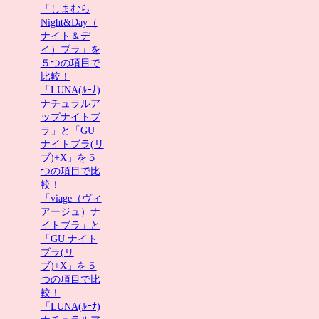
「しまむら
Night&Day（
ナイト＆デ
イ）ブラ」を
５つの項目で
比較！
「LUNA(ﾙｰﾅ)
ナチュラルア
ップナイトブ
ラ」と「GU
ナイトブラ(リ
ブ)+X」を５
つの項目で比
較！
「viage（ヴィ
アージュ）ナ
イトブラ」と
「GU ナイト
ブラ(リ
ブ)+X」を５
つの項目で比
較！
「LUNA(ﾙｰﾅ)