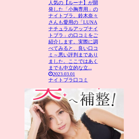
人気の【ルーナ】が開
発した「小胸専用」の
ナイトブラ。鈴木奈々
さんも愛用の「LUNA
ナチュラルアップナイ
トブラ」の口コミをご
紹介します。実際に調
べてみると、良い口コ
ミ～悪い評判まであり
ました。ここではあく
までも中立的な立...
2023.03.01
ナイトブラ口コミ