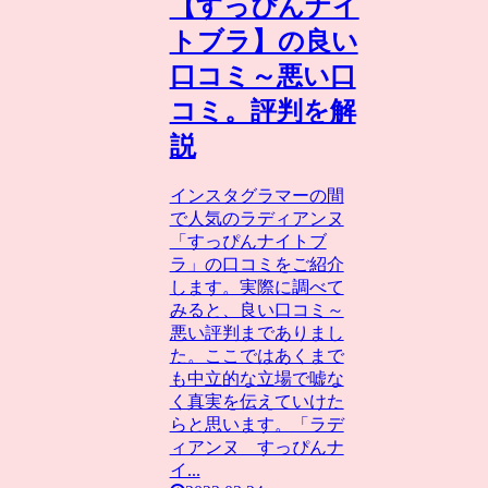
【すっぴんナイ
トブラ】の良い
口コミ～悪い口
コミ。評判を解
説
インスタグラマーの間
で人気のラディアンヌ
「すっぴんナイトブ
ラ」の口コミをご紹介
します。実際に調べて
みると、良い口コミ～
悪い評判までありまし
た。ここではあくまで
も中立的な立場で嘘な
く真実を伝えていけた
らと思います。「ラデ
ィアンヌ すっぴんナ
イ...