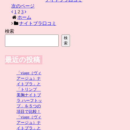
次のページ
前
1
2
3
次
ホーム
へ
へ
ナイトブラ口コミ
検索
検
索
最近の投稿
「viage（ヴィ
アージュ）ナ
イトブラ」と
「トリンプ
美胸ナイトブ
ラ ハーフトッ
プ」を５つの
項目で比較！
「viage（ヴィ
アージュ）ナ
イトブラ」と