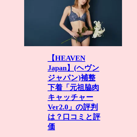
【HEAVEN
Japan】(ヘヴン
ジャパン)補整
下着「元祖脇肉
キャッチャー
Ver2.0」の評判
は？口コミと評
価