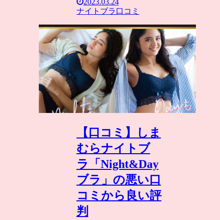
2023.03.24
ナイトブラ口コミ
【口コミ】しま
むらナイトブ
ラ「Night&Day
ブラ」の悪い口
コミから良い評
判