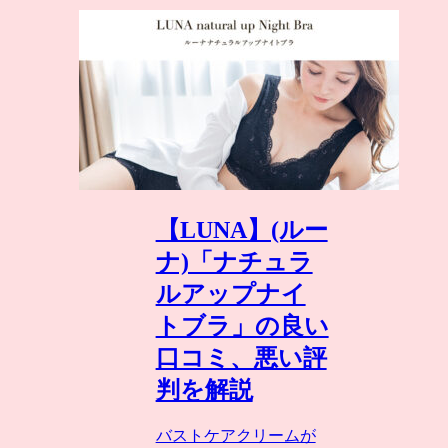
【LUNA】(ルー
ナ)「ナチュラ
ルアップナイ
トブラ」の良い
口コミ、悪い評
判を解説
バストケアクリームが