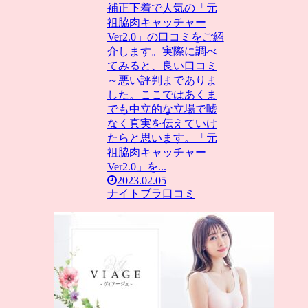
補正下着で人気の「元
祖脇肉キャッチャー
Ver2.0」の口コミをご紹
介します。実際に調べ
てみると、良い口コミ
～悪い評判までありま
した。ここではあくま
でも中立的な立場で嘘
なく真実を伝えていけ
たらと思います。「元
祖脇肉キャッチャー
Ver2.0」を...
2023.02.05
ナイトブラ口コミ