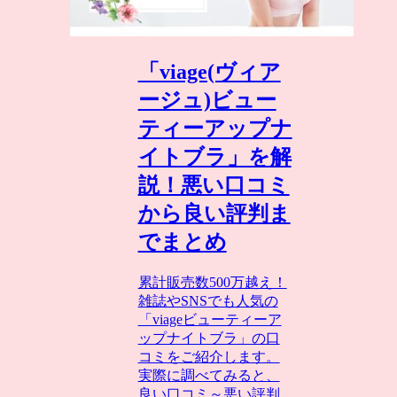
「viage(ヴィア
ージュ)ビュー
ティーアップナ
イトブラ」を解
説！悪い口コミ
から良い評判ま
でまとめ
累計販売数500万越え！
雑誌やSNSでも人気の
「viageビューティーア
ップナイトブラ」の口
コミをご紹介します。
実際に調べてみると、
良い口コミ～悪い評判