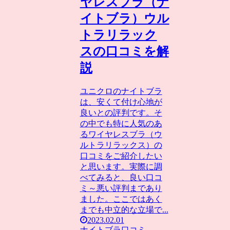
ヤレスブラ（ナ
イトブラ）ウル
トラリラック
スの口コミを解
説
ユニクロのナイトブラ
は、安くて付け心地が
良いとの評判です。そ
の中でも特に人気のあ
るワイヤレスブラ（ウ
ルトラリラックス）の
口コミをご紹介したい
と思います。実際に調
べてみると、良い口コ
ミ～悪い評判まであり
ました。ここではあく
までも中立的な立場で...
2023.02.01
ナイトブラ口コミ