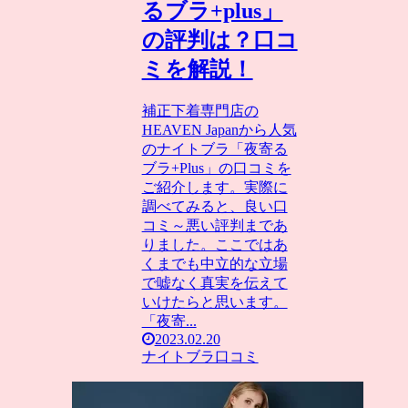
るブラ+plus」
の評判は？口コ
ミを解説！
補正下着専門店の
HEAVEN Japanから人気
のナイトブラ「夜寄る
ブラ+Plus」の口コミを
ご紹介します。実際に
調べてみると、良い口
コミ～悪い評判まであ
りました。ここではあ
くまでも中立的な立場
で嘘なく真実を伝えて
いけたらと思います。
「夜寄...
2023.02.20
ナイトブラ口コミ