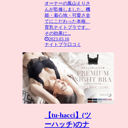
オーナーの鳳山えりさ
んが監修しました。機
能・着心地・可愛さ全
てにこだわった本格、
育乳ナイトブラです。
その効果に...
2023.03.16
ナイトブラ口コミ
【tu-hacci】(ツ
ーハッチ)のナ