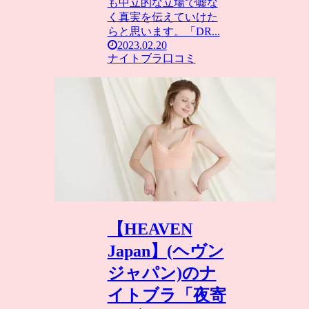
も中立的な立場で嘘な
く真実を伝えていけた
らと思います。「DR...
2023.02.20
ナイトブラ口コミ
【HEAVEN
Japan】(ヘヴン
ジャパン)のナ
イトブラ「夜寄