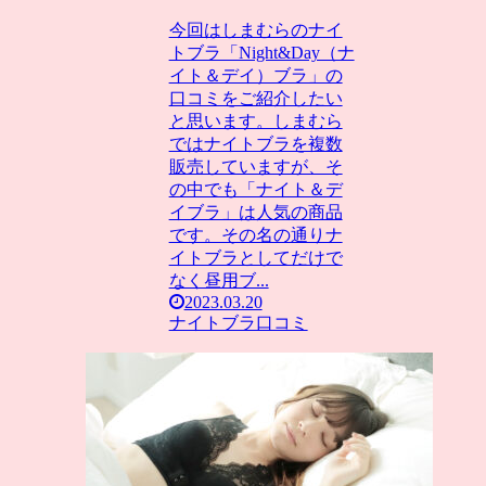
今回はしまむらのナイ
トブラ「Night&Day（ナ
イト＆デイ）ブラ」の
口コミをご紹介したい
と思います。しまむら
ではナイトブラを複数
販売していますが、そ
の中でも「ナイト＆デ
イブラ」は人気の商品
です。その名の通りナ
イトブラとしてだけで
なく昼用ブ...
2023.03.20
ナイトブラ口コミ