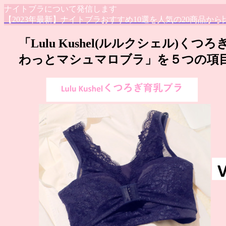
ナイトブラについて発信します
【2023年最新】ナイトブラおすすめ10選を人気の20商品から
「Lulu Kushel(ルルクシェル)くつ
わっとマシュマロブラ」を５つの項