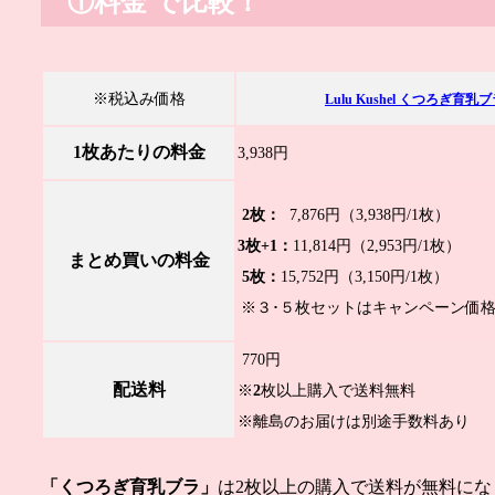
①料金 で比較！
※税込み価格
Lulu Kushel くつろぎ育乳
1枚あたりの料金
3,938円
2枚：
7,876円（3,938円/1枚）
3枚+1：
11,814円
（2,953円/1枚）
まとめ買いの料金
5枚：
15,752円
（3,150円/1枚）
※３･５枚セットは
キャンペーン価
770円
配送料
※
2
枚以上購入で
送料無料
※離島のお届けは別途手数料あり
「くつろぎ育乳ブラ」
は2枚以上の購入で送料が無料にな