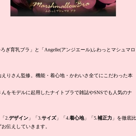
くつろぎ育乳ブラ」と「Angelle(アンジエール)ふわっとマシュマロ
鳳山えりさん監修。機能・着心地・かわいさ全てにこだわった本
んをモデルに起用したナイトブラで雑誌やSNSでも人気のナ
「2.
デザイン
」「3.
サイズ
」「4.
着心地
」「5.
補正力
」を徹底
ずお伝えしていきます。