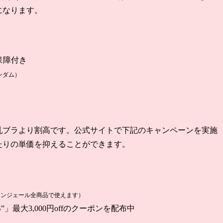
になります。
保障付き
ンダム）
乳ブラより割高です。
公式サイト
で下記の
キャンペーン
を実施
たりの単価を抑えることができます。
アンジェール全商品で使えます）
」最大3,000円offのクーポンを配布中