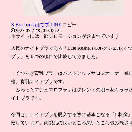
X
Facebook
はてブ
LINE
コピー
2023.05.21
2023.06.25
本サイトには一部プロモーションが含まれています
人気のナイトブラである「Lulu Kushel (ルルクシェル)
ブラ」を５つの項目で比較してみました。
「くつろぎ育乳ブラ」はバストアップサロンオーナー
格、育乳ナイトブラです。
「ふわっとマシュマロブラ」はタレントの明日花キララさ
イトブラです。
今回は、ナイトブラを購入する際に基本となる「1.
料金
」
較しています。両製品の良いところ悪いところ包み隠さ