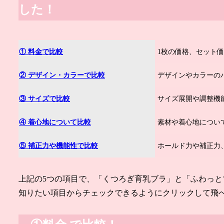
した！
① 料金で比較
1枚の価格、セット
② デザイン・カラーで比較
デザインやカラーの
③ サイズ
で
比較
サイズ展開や調整機
④ 着心地について比較
素材や着心地につい
⑤ 補正力や機能性で比較
ホールド力や補正力
上記の5つの項目で、「くつろぎ育乳ブラ」と「ふわっ
知りたい項目からチェックできるようにクリックして飛