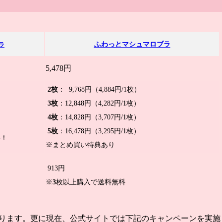
ふわっとマシュマロブラ
ブラ
5,478円
.
2枚
： 9,768円（4,884円/1枚）
.
3枚
：12,848円（4,282円/1枚）
.
4枚
：14,828円（3,707円/1枚）
.
5枚
：16,478円（3,295円/1枚）
格！
※まとめ買い特典あり
913円
※
3
枚以上購入で
送料無料
ります。更に現在、
公式サイト
では下記の
キャンペーン
を実施